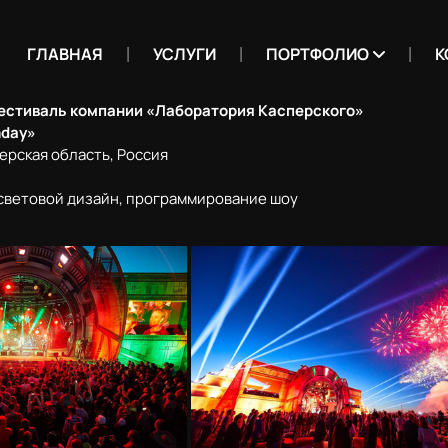
ГЛАВНАЯ
УСЛУГИ
ПОРТФОЛИО
К
естиваль компании
«Лаборатория
Касперского»
hday»
верская область, Россия
 световой дизайн, программирование шоу